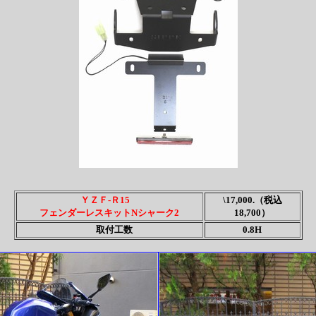
ＹＺＦ-Ｒ15
\17,000.（税込
フェンダーレスキットNシャーク2
18,700）
取付工数
0.8H