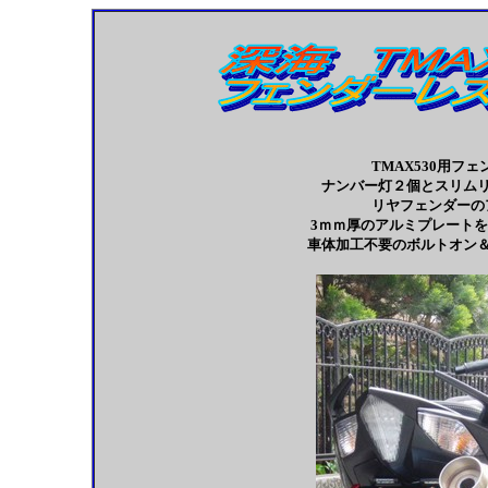
TMAX530用フ
ナンバー灯２個とスリム
リヤフェンダーの
3ｍｍ厚のアルミプレート
車体加工不要のボルトオン