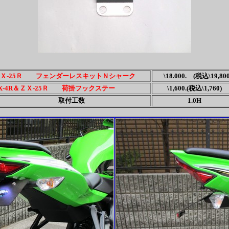
ＺＸ-25Ｒ フェンダーレスキットＮシャーク
\18.000. (税込\19,800
X-4R＆ＺＸ-25Ｒ 荷掛フックステー
\1,600.(税込\1,760)
取付工数
1.0H