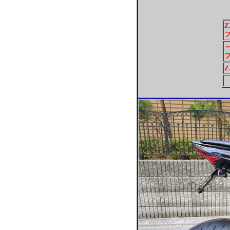
Z
～
Z