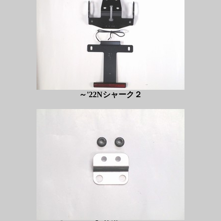
～'22Nシャーク２