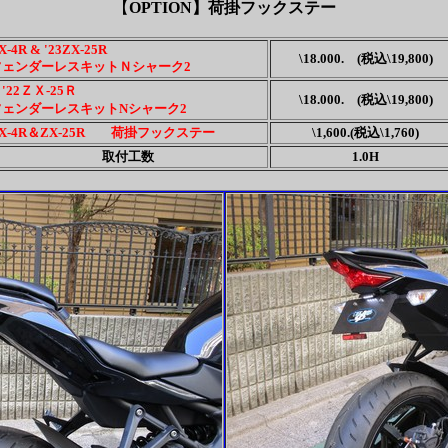
【
OPTION】荷掛フックステー
X-4R & '23ZX-25R
\18.000. (税込\19,800)
フェンダーレスキットＮシャーク2
'22ＺＸ-25Ｒ
\18.000. (税込\19,800)
フェンダーレスキットNシャーク2
X-4R＆ZX-25R 荷掛フックステー
\1,600.(税込\1,760)
取付工数
1.0H