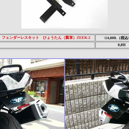
Ｒ フェンダーレスキット ひょうたん（瓢箪）ZEEK-2
\14,000.（税込
0,8H