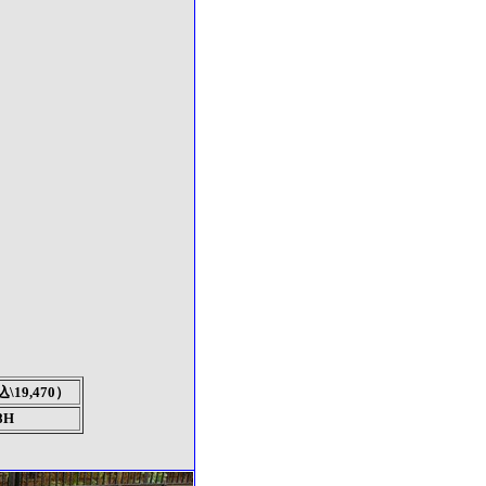
込\19,470）
H