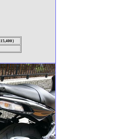
\15,400）