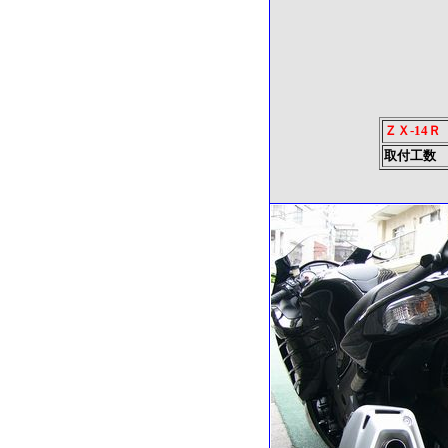
ＺＸ-14
取付工数